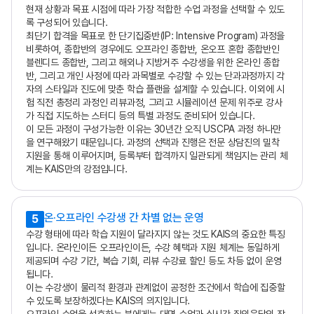
현재 상황과 목표 시점에 따라 가장 적합한 수업 과정을 선택할 수 있도
록 구성되어 있습니다.
최단기 합격을 목표로 한 단기집중반(IP: Intensive Program) 과정을
비롯하여, 종합반의 경우에도 오프라인 종합반, 온오프 혼합 종합반인
블렌디드 종합반, 그리고 해외나 지방거주 수강생을 위한 온라인 종합
반, 그리고 개인 사정에 따라 과목별로 수강할 수 있는 단과과정까지 각
자의 스타일과 진도에 맞춘 학습 플랜을 설계할 수 있습니다. 이외에 시
험 직전 총정리 과정인 리뷰과정, 그리고 시뮬레이션 문제 위주로 강사
가 직접 지도하는 스터디 등의 특별 과정도 준비되어 있습니다.
이 모든 과정이 구성가능한 이유는 30년간 오직 USCPA 과정 하나만
을 연구해왔기 때문입니다. 과정의 선택과 진행은 전문 상담진의 밀착
지원을 통해 이루어지며, 등록부터 합격까지 일관되게 책임지는 관리 체
계는 KAIS만의 강점입니다.
온·오프라인 수강생 간 차별 없는 운영
5
수강 형태에 따라 학습 지원이 달라지지 않는 것도 KAIS의 중요한 특징
입니다. 온라인이든 오프라인이든, 수강 혜택과 지원 체계는 동일하게
제공되며 수강 기간, 복습 기회, 리뷰 수강료 할인 등도 차등 없이 운영
됩니다.
이는 수강생이 물리적 환경과 관계없이 공정한 조건에서 학습에 집중할
수 있도록 보장하겠다는 KAIS의 의지입니다.