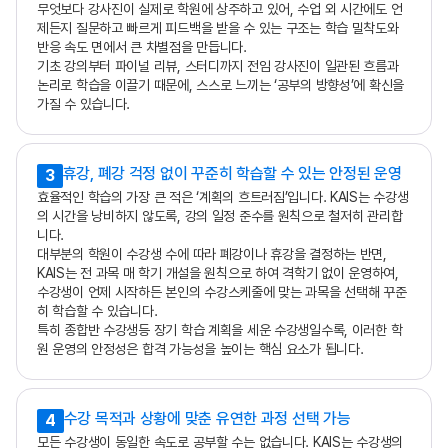
무엇보다 강사진이 실제로 학원에 상주하고 있어, 수업 외 시간에도 언
제든지 질문하고 빠르게 피드백을 받을 수 있는 구조는 학습 밀착도와
반응 속도 면에서 큰 차별점을 만듭니다.
기초 강의부터 파이널 리뷰, 스터디까지 전임 강사진이 일관된 흐름과
논리로 학습을 이끌기 때문에, 스스로 느끼는 ‘공부의 방향성’에 확신을
가질 수 있습니다.
휴강, 폐강 걱정 없이 꾸준히 학습할 수 있는 안정된 운영
3
효율적인 학습의 가장 큰 적은 ‘계획의 흐트러짐’입니다. KAIS는 수강생
의 시간을 낭비하지 않도록, 강의 일정 준수를 원칙으로 철저히 관리합
니다.
대부분의 학원이 수강생 수에 따라 폐강이나 휴강을 결정하는 반면,
KAIS는 전 과목 매 학기 개설을 원칙으로 하여 격학기 없이 운영하여,
수강생이 언제 시작하든 본인의 수강스케줄에 맞는 과목을 선택해 꾸준
히 학습할 수 있습니다.
특히 종합반 수강생등 장기 학습 계획을 세운 수강생일수록, 이러한 학
원 운영의 안정성은 합격 가능성을 높이는 핵심 요소가 됩니다.
수강 목적과 상황에 맞춘 유연한 과정 선택 가능
4
모든 수강생이 동일한 속도로 공부할 수는 없습니다. KAIS는 수강생의