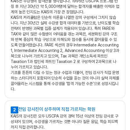
KAIS는 수강생의 합격만을 생각합니다. 1995년 USCPA 프로그램 런
칭 후 지난 30년간 약 5,000여명에 달하는 합격자를 배출한 이력과 업
계의 높은 인지도는 KAIS의 가장 큰 장점입니다.
KAIS의 커리큘럼은 단순히 이론을 나열한 강의 구성에서 그치지 않습
니다. 지난 30년간 실제 수강생 합격 데이터를 기반으로, 난이도별 학습
전략이 반영된 과목별 집중 설계가 적용되어 있습니다. 특히 FARE와
TAX와 같이 많은 수험생이 어려움을 겪는 과목은, 세분화된 강의 구조
와 반복 중심의 학습 구성으로 이해도와 점수를 동시에 끌어올릴 수 있
도록 만들어졌습니다. FARE 섹션의 경우 Intermediate Accounting
1, Intermediate Accounting 2, Advanced Accounting 이상 3과
목으로 나누어 가르치고 있으며, Tax 과목은 개인소득세 파트인
Taxation 1과 법인세 파트인 Taxation 2 로 구성하여 2과목으로 나
누어 가르치고 있습니다.
기초를 튼튼히 다질 수 있는 정규 수업과 더불어, 전임 강사가 직접 운영
하는 스터디까지 포함되어 단순히 수업을 듣는 것이 아니라 실력 자체를
끌어올리는 시스템을 통해 수강생을 ‘합격 가능한 수준’으로 성장시킵니
다.
전임 강사진이 상주하며 직접 가르치는 학원
2
KAIS의 강사진은 모두 USCPA 강의 경력 15년 이상의 전임 강사로 구
성되어 있으며, 수강생을 가르치는 것뿐 아니라 질문 응답, 학습 피드백
까지 직접 관리합니다.