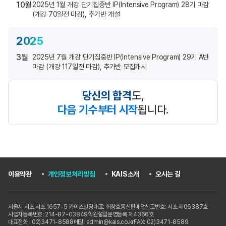
10월
2025년 1월 개강 단기집중반 IP(Intensive Program) 28기 마감
(개강 70일전 마감), 추가반 개설
2025
3월
2025년 7월 개강 단기집중반 IP(Intensive Program) 29기 A반
마감 (개강 117일전 마감), 추가반 모집개시
당신의 합격
도,
다음 기수부터 시작
됩니다.
이용약관
개인정보처리방침
KAIS소개
오시는 길
서울시 서초 서초 1657-5 카이스빌딩
대표: 최창호
통신판매업신고번호: 서초 제06387호
사업자등록번호: 214-87-03849
학원설립운영등록 제4366호
대표전화 : 02)3471-8588
메일: admin@kais.co.kr
FAX: 02)3471-8589