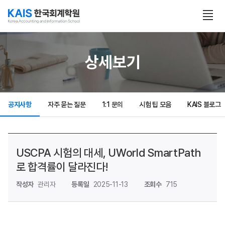
본문 콘텐츠 바로가기
전
체
보
기
열
상세보기
기
공지사항
자주 묻는 질문
1:1 문의
시험 팁 모음
KAIS 블로그
USCPA 시험의 대세, UWorld SmartPath
로 합격률이 달라진다!
작성자
관리자
등록일
2025-11-13
조회수
715