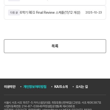
6학기 REG Final Review 스케줄(11/12 개강)
2025-10-23
다음 글
목록
이용약관
개인정보처리방침
KAIS소개
오시는 길
서울시 서초 서초 1657-5 카이스빌딩
대표: 최창호
통신판매업신고번호: 서초 제06387호
사업자등록번호: 214-87-03849
학원설립운영등록 제4366호