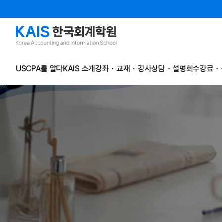
본문 콘텐츠 바로가기
USCPA를 알다
KAIS 소개
강좌・교재・강사
상담・설명회
수강료・