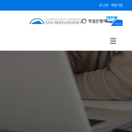
로그인
회원가입
전
체
보
기
열
기