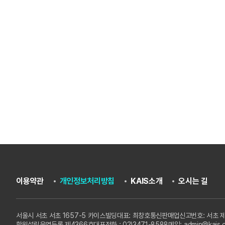
이용약관
개인정보처리방침
KAIS소개
오시는 길
서울시 서초 서초 1657-5 카이스빌딩
대표: 최창호
통신판매업신고번호: 서초 제
학원설립운영등록 제4366호
대표전화 : 02)3471-8588
메일: admin@kais.c