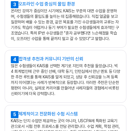
오프라인 수업 중심의 몰입 환경
3
온라인 강의가 중심이던 시기에도 KAIS는 꾸준히 대면 수업을 운영하
며, 수험생들의 몰입도를 높이는 데 집중해왔습니다. 직접 얼굴을 보고
질문하며 배울 수 있는 환경, 같은 목표를 가진 수강생들과의 교류는 자
기주도 학습이 어렵거나 동기 부여가 필요한 수험생들에게 효과적인 구
조였습니다. 특히 IP반 수강생들은 "혼자 공부했다면 느슨해졌을 학습
이, 오프라인 수업을 통해 끝까지 밀고 갈 수 있었다"고 말합니다.
합격생 추천과 커뮤니티 기반의 신뢰
4
많은 수험생들이 KAIS를 선택한 계기로 지인의 추천을 들었습니다. 빅
4 회계법인에 근무 중인 선배, 대학 동기, 인턴십에서 만난 멘토 등 다양
한 추천 루트를 통해 KAIS를 알게 되었고, 상담 후 신뢰감을 느껴 등록
까지 이어졌다는 사례가 반복적으로 등장합니다. 이러한 추천은 단순한
평판이 아니라, 실제로 커리어를 만들어낸 사례자들의 경험에서 비롯된
신뢰이기에 더욱 강력합니다.
체계적이고 전문화된 수험 시스템
5
KAIS는 단지 수업만 제공하는 곳이 아니라, USCPA에 특화된 교육기
관으로서 시험 전후 프로세스를 전담 관리합니다. 수업 계획, 학점 관리,