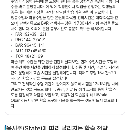
수업이 집중력 유지에 큰 도움이 된다는 것은 경험적인 측면이나 합격자
수를 봐도 분명합니다. 이 밖에 직장인이나 학업을 병행하는 학생들의
경우에는 이런 사정을 고려한 면밀한 학습 계획 수립이 필요합니다.
정규수업과 리뷰수업을 합한 본원의 과목별 강의시간은 대략 다음과 같
으며, 선택과목으로 BAR 선택하는 경우 약 700시간 가량 수업을 들으
셔야 합니다. 이외에 본인 공부시간도 충분히 확보를 하셔야합니다.
FAR 192+39= 231
REG 144+27=171
BAR 96+45=141
AUD 112+48=160
TCP 48+21=69
학습 계획 수립을 위한 팁을 간단히 살펴보면, 먼저 수업시간을 포함하
여
주간 학습 시간을 명확하게 설정합니다.
주중 몇 시간, 주말 몇 시간과
같이 분명하게 학습 시간을 설정해야합니다. 적어도 주당 15시간~20
시간의 학습 시간을 목표로 설정합니다.
그리고 전체적인 수험 기간이 길어지지 않도록 시험을 12~18개월 내에
완료하는 것을 목표로 합니다. 중간, 기말 등 정기 고사를 통해 학습 진
도를 점검하고 약점을 보완하고, 효율적인 학습을 위해 UWorld
Qbank 등 다양한 학습 도구와 자료를 활용하는 것도 반드시 필요합니
다.
응시주(State)에 따라 달라지는 학습 전략