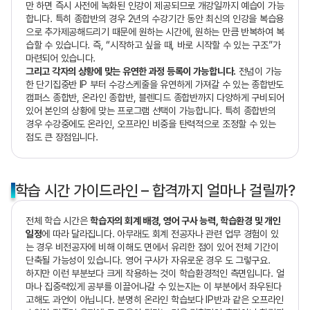
만 하면 즉시 사전에 녹화된 인강이 제공되므로 개강일까지 예습이 가능
합니다. 특히 종합반의 경우 2년의 수강기간 동안 최신의 인강을 복습용
으로 추가제공해드리기 때문에 원하는 시간에, 원하는 만큼 반복하여 복
습할 수 있습니다. 즉, “시작하고 싶을 때, 바로 시작할 수 있는 구조”가
마련되어 있습니다.
그리고 각자의 상황에 맞는 유연한 과정 등록이 가능합니다.
전념이 가능
한 단기집중반 IP 부터 수강스케줄을 유연하게 가져갈 수 있는 종합반도
캠퍼스 종합반, 온라인 종합반, 블렌디드 종합반까지 다양하게 구비되어
있어 본인의 상황에 맞는 프로그램 선택이 가능합니다. 특히 종합반의
경우 수강중에도 온라인, 오프라인 비중을 탄력적으로 조정할 수 있는
점도 큰 장점입니다.
학습 시간 가이드라인 – 합격까지 얼마나 걸릴까?
전체 학습 시간은
학습자의 회계 배경, 영어 구사 능력, 학습환경 및 개인
일정
에 따라 달라집니다. 아무래도 회계 전공자나 관련 업무 경험이 있
는 경우 비전공자에 비해 이해도 면에서 유리한 점이 있어 전체 기간이
단축될 가능성이 있습니다. 영어 구사가 자유로운 경우 도 그렇구요.
하지만 이런 부분보다 크게 작용하는 것이 학습환경적인 측면입니다. 얼
마나 집중력있게 공부를 이끌어나갈 수 있는지는 이 부분에서 좌우된다
고해도 과언이 아닙니다. 분명히 온라인 학습보다 IP반과 같은 오프라인