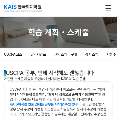
본문 콘텐츠 바로가기
전
체
보
기
열
학습 계획・스케줄
기
USCPA 코스
강의시간표
교재 소개・구매
강사 소개
학점 취
USCPA 공부, 언제 시작해도 괜찮습니다
개인별 스케줄에 맞춰 유연하게 설계되는 KAIS의 학습 플랜
USCPA 시험을 준비하면서 가장 먼저 떠오르는 고민 중 하나는
“언제
부터 시작하는게 좋을까?”, “현재 내 상황으로 준비가 가능할까?”
일 것
입니다. KAIS는 바로 이런 고민에 명확한 해답을 제시합니다.
KAIS에서는 연중 언제든 공부를 시작할 수 있습니다.
온라인 종합반의
경우 상시 수강이 가능한 시스템으로 학원등록과 동시에 수강이 가능합
니다. 그리고 오프라인 종합반의 경우에는 개강일 이전이라도 수강신청