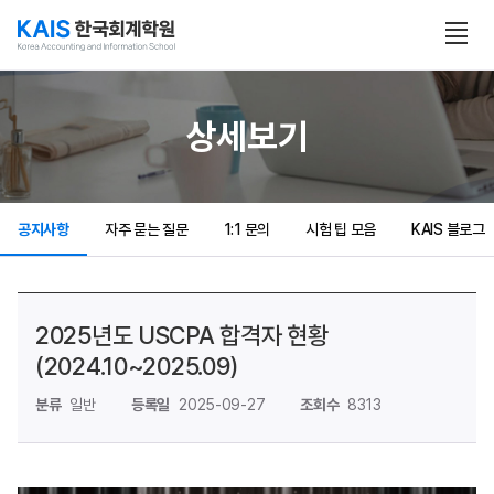
본문 콘텐츠 바로가기
전
체
보
기
열
상세보기
기
공지사항
자주 묻는 질문
1:1 문의
시험 팁 모음
KAIS 블로그
2025년도 USCPA 합격자 현황
(2024.10~2025.09)
분류
일반
등록일
2025-09-27
조회수
8313