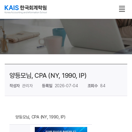
본문 콘텐츠 바로가기
전
체
보
기
열
기
양등모님, CPA (NY, 1990, IP)
작성자
관리자
등록일
2026-07-04
조회수
84
양등모님, CPA (NY, 1990, IP)