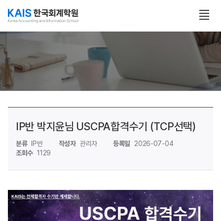
본문 콘텐츠 바로가기
전
체
보
기
열
기
IP반 박지윤님 USCPA합격수기 (TCP선택)
분류
IP반
작성자
관리자
등록일
2026-07-04
조회수
1129