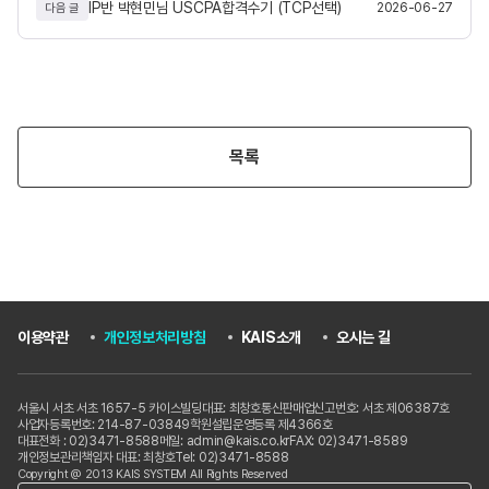
IP반 박현민님 USCPA합격수기 (TCP선택)
2026-06-27
다음 글
목록
이용약관
개인정보처리방침
KAIS소개
오시는 길
서울시 서초 서초 1657-5 카이스빌딩
대표: 최창호
통신판매업신고번호: 서초 제06387호
사업자등록번호: 214-87-03849
학원설립운영등록 제4366호
대표전화 : 02)3471-8588
메일: admin@kais.co.kr
FAX: 02)3471-8589
개인정보관리책임자 대표: 최창호
Tel: 02)3471-8588
Copyright @ 2013 KAIS SYSTEM All Rights Reserved