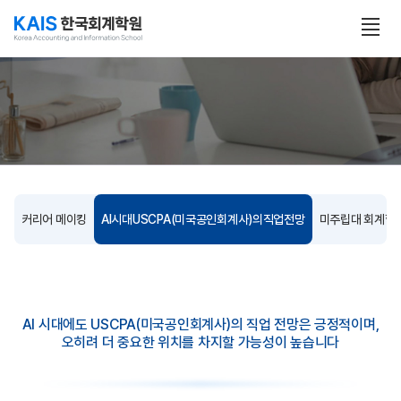
본문 콘텐츠 바로가기
전
체
보
기
열
기
커리어 메이킹
AI시대USCPA(미국공인회계사)의직업전망
미주립대 회계학 
AI 시대에도 USCPA(미국공인회계사)의 직업 전망은 긍정적이며,
오히려 더 중요한 위치를 차지할 가능성이 높습니다