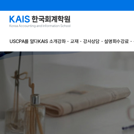
본문 콘텐츠 바로가기
USCPA를 알다
KAIS 소개
강좌・교재・강사
상담・설명회
수강료・