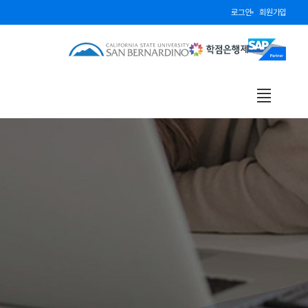
로그인
회원가입
전
체
보
기
열
기